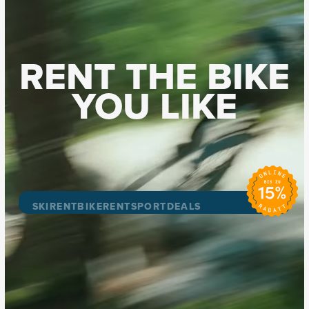
GET THE
DEALS
YOU
LIKE
SKIRENT
BIKERENT
SPORTDEALS