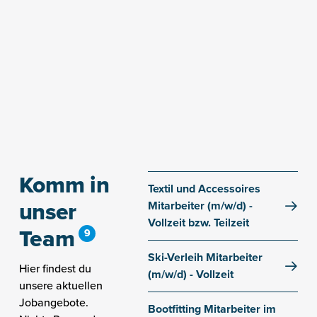
Nebst Gründergeneration Marlene und Alois Fiegl
mittlerweile die Kinder Elisabeth, Julia und Markus.
MEHR ÜBER UNS
Komm in
Textil und Accessoires
unser
Mitarbeiter (m/w/d) -
Vollzeit bzw. Teilzeit
Team
Filiale Gaislachkogl
Ski-Verleih Mitarbeiter
Hier findest du
(m/w/d) - Vollzeit
unsere aktuellen
Filiale Gaislachkogl
Jobangebote.
Bootfitting Mitarbeiter im