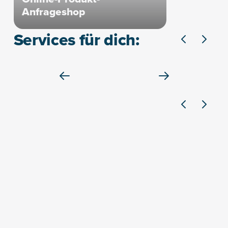
Anfrageshop
Services für dich:
3x ganz zentral in Sölden
Ob Winter oder Sommer: Spar dir wertvolle Zeit! Mit
unseren drei Shops sind wir direkt bei der Talstation der
Gaislachkogl-Gondelbahn und im Anfängerskigebiet
Innerwald für dich da. Damit startest du mit Ski
oder Snowboard direkt auf die Pisten. Unsere
Hauptfiliale Sölden ist Anlaufpunkt für dein Bike-