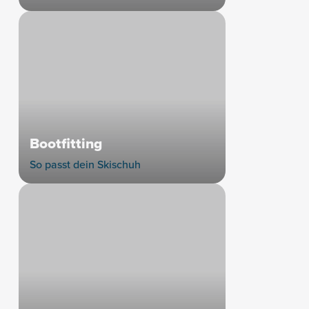
Bootfitting
So passt dein Skischuh